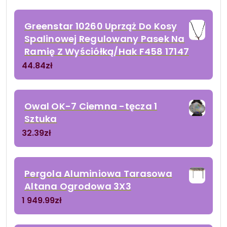
Greenstar 10260 Uprząż Do Kosy
Spalinowej Regulowany Pasek Na
Ramię Z Wyściółką/Hak F458 17147
44.84
zł
Owal OK-7 Ciemna -tęcza 1
Sztuka
32.39
zł
Pergola Aluminiowa Tarasowa
Altana Ogrodowa 3X3
1 949.99
zł