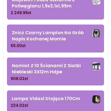
Poliwęglanu 1,9x3,1x1,95m
2 249.99
zł
Znicz Czarny Lampion Na Grób
Napis Kochanej Mamie
55.00
zł
Namiot Z 10 Ścianami Z Siatki
Niebieski 3X12m Hdpe
908.02
zł
Lampa Vidaxl Stojąca 170Cm
224.02
zł