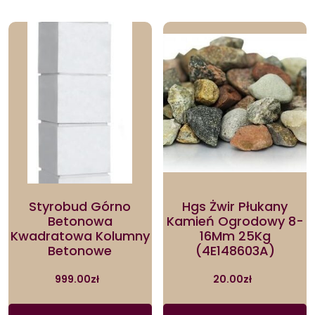
Styrobud Górno
Hgs Żwir Płukany
Betonowa
Kamień Ogrodowy 8-
Kwadratowa Kolumny
16Mm 25Kg
Betonowe
(4E148603A)
999.00
zł
20.00
zł