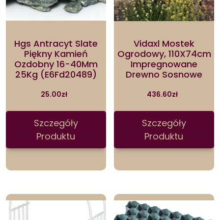
Hgs Antracyt Slate
Vidaxl Mostek
Piękny Kamień
Ogrodowy, 110X74cm
Ozdobny 16-40Mm
Impregnowane
25Kg (E6Fd20489)
Drewno Sosnowe
25.00
zł
436.60
zł
Szczegóły
Szczegóły
Produktu
Produktu