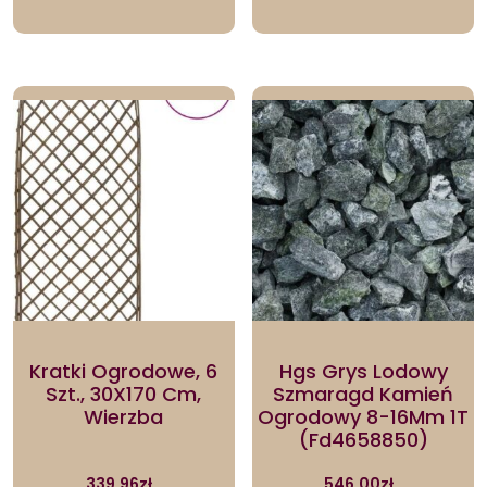
Kratki Ogrodowe, 6
Hgs Grys Lodowy
Szt., 30X170 Cm,
Szmaragd Kamień
Wierzba
Ogrodowy 8-16Mm 1T
(Fd4658850)
339.96
zł
546.00
zł