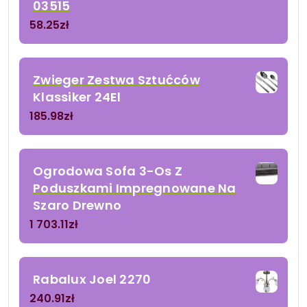
03515
58.25
zł
Zwieger Zestwa Sztućców
Klassiker 24El
185.98
zł
Ogrodowa Sofa 3-Os Z
Poduszkami Impregnowane Na
Szaro Drewno
1 703.11
zł
Rabalux Joel 2270
240.91
zł