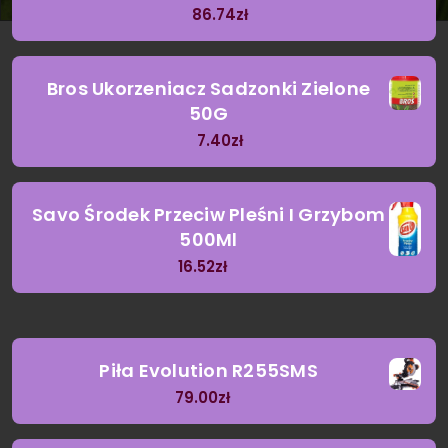
86.74
zł
Bros Ukorzeniacz Sadzonki Zielone
50G
7.40
zł
Savo Środek Przeciw Pleśni I Grzybom
500Ml
16.52
zł
Piła Evolution R255SMS
79.00
zł