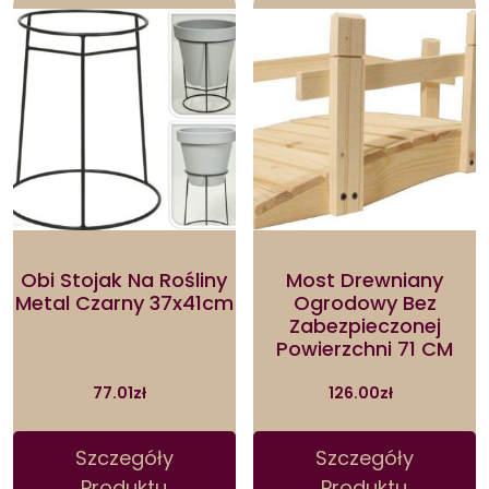
Obi Stojak Na Rośliny
Most Drewniany
Metal Czarny 37x41cm
Ogrodowy Bez
Zabezpieczonej
Powierzchni 71 CM
77.01
zł
126.00
zł
Szczegóły
Szczegóły
Produktu
Produktu