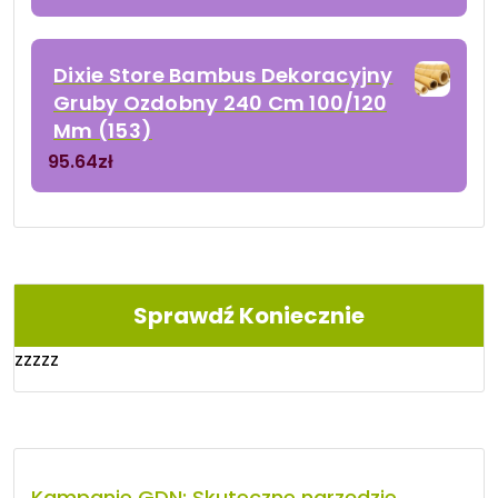
Dixie Store Bambus Dekoracyjny
Gruby Ozdobny 240 Cm 100/120
Mm (153)
95.64
zł
Sprawdź Koniecznie
zzzzz
Kampanie GDN: Skuteczne narzędzie