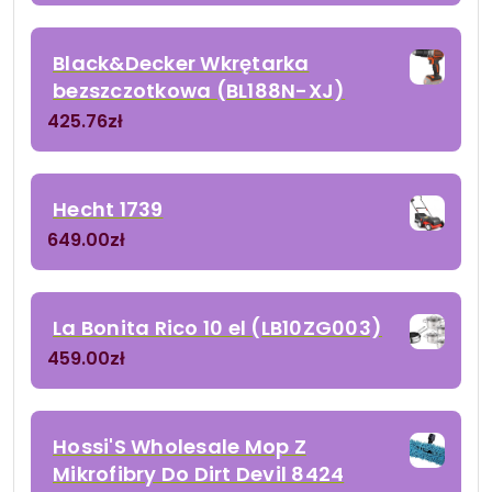
Black&Decker Wkrętarka
bezszczotkowa (BL188N-XJ)
425.76
zł
Hecht 1739
649.00
zł
La Bonita Rico 10 el (LB10ZG003)
459.00
zł
Hossi'S Wholesale Mop Z
Mikrofibry Do Dirt Devil 8424