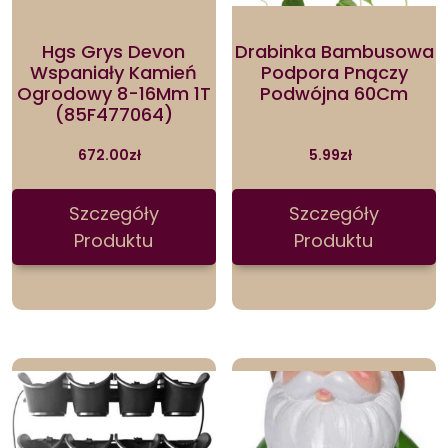
Hgs Grys Devon
Drabinka Bambusowa
Wspaniały Kamień
Podpora Pnączy
Ogrodowy 8-16Mm 1T
Podwójna 60Cm
(85F477064)
672.00
zł
5.99
zł
Szczegóły
Szczegóły
Produktu
Produktu