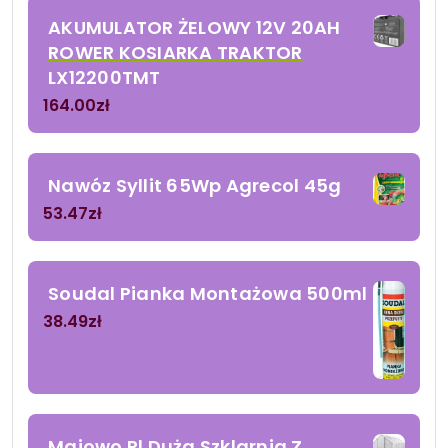
AKUMULATOR ŻELOWY 12V 20AH
ROWER KOSIARKA TRAKTOR
LX12200TMT
164.00
zł
Nawóz Syllit 65Wp Agrecol 45g
53.47
zł
Soudal Pianka Montażowa 500ml
38.49
zł
Majowo.Pl Duża Szklarnia Z