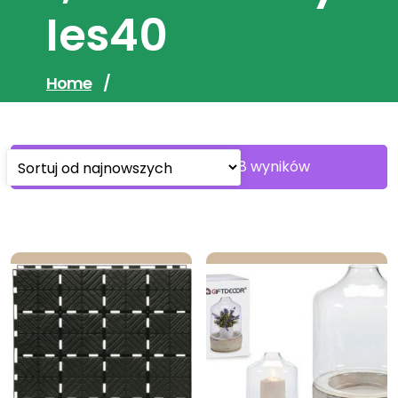
Ies40
Home
/
Sorted
Wyświetlanie 1–30 z 48 wyników
by
latest