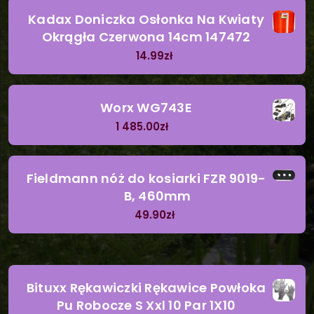
Kadax Doniczka Osłonka Na Kwiaty
Okrągła Czerwona 14cm 147472
14.99
zł
Worx WG743E
1 485.00
zł
Fieldmann nóż do kosiarki FZR 9019-
B, 460mm
49.90
zł
Bituxx Rękawiczki Rękawice Powłoka
Pu Robocze S Xxl 10 Par 1X10