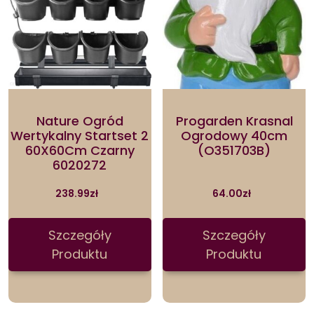
Nature Ogród
Progarden Krasnal
Wertykalny Startset 2
Ogrodowy 40cm
60X60Cm Czarny
(O351703B)
6020272
238.99
zł
64.00
zł
Szczegóły
Szczegóły
Produktu
Produktu