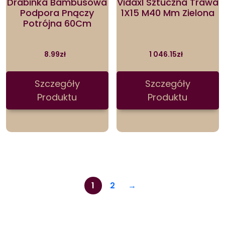
Drabinka Bambusowa
Vidaxl Sztuczna Trawa
Podpora Pnączy
1X15 M40 Mm Zielona
Potrójna 60Cm
8.99
zł
1 046.15
zł
Szczegóły
Szczegóły
Produktu
Produktu
1
2
→