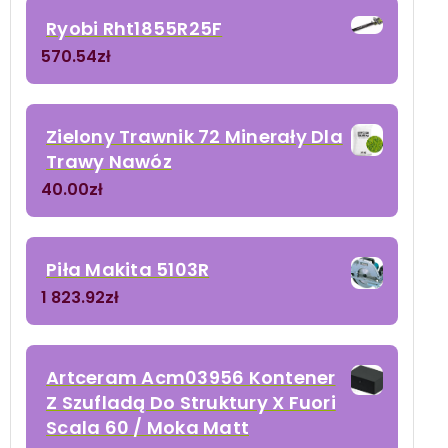
Ryobi Rht1855R25F
570.54
zł
Zielony Trawnik 72 Minerały Dla
Trawy Nawóz
40.00
zł
Piła Makita 5103R
1 823.92
zł
Artceram Acm03956 Kontener
Z Szufladą Do Struktury X Fuori
Scala 60 / Moka Matt