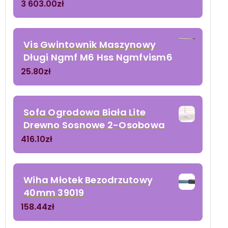
3 603.00
zł
Vis Gwintownik Maszynowy
Długi Ngmf M6 Hss Ngmfvism6
25.80
zł
Sofa Ogrodowa Biała Lite
Drewno Sosnowe 2-Osobowa
416.10
zł
Wiha Młotek Bezodrzutowy
40mm 39019
158.44
zł