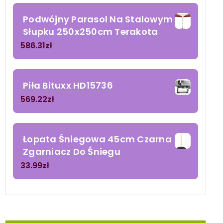
Podwójny Parasol Na Stalowym
Słupku 250x250cm Terakota
586.31
zł
Piła Bituxx HD15736
569.22
zł
Łopata Śniegowa 45cm Czarna
Zgarniacz Do Śniegu
33.99
zł