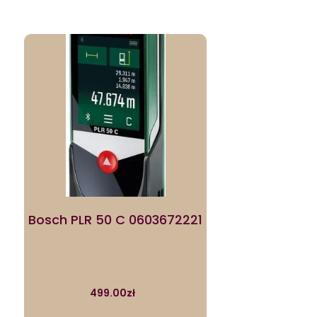
Bosch PLR 50 C 0603672221
499.00
zł