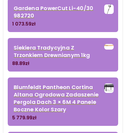
Gardena PowerCut Li-40/30
982720
1 073.59
zł
Siekiera Tradycyjna Z
Trzonkiem Drewnianym 1kg
88.89
zł
Blumfeldt Pantheon Cortina
Altana Ogrodowa Zadaszenie
Pergola Dach 3 × 6M 4 Panele
Boczne Kolor Szary
5 779.99
zł