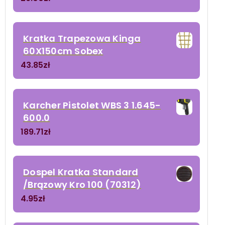
Kratka Trapezowa Kinga
60X150cm Sobex
43.85
zł
Karcher Pistolet WBS 3 1.645-
600.0
189.71
zł
Dospel Kratka Standard
/Brązowy Kro 100 (70312)
4.95
zł