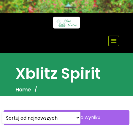
Skip
to
content
Xblitz Spirit
Home
/
Wyświetlanie jednego wyniku