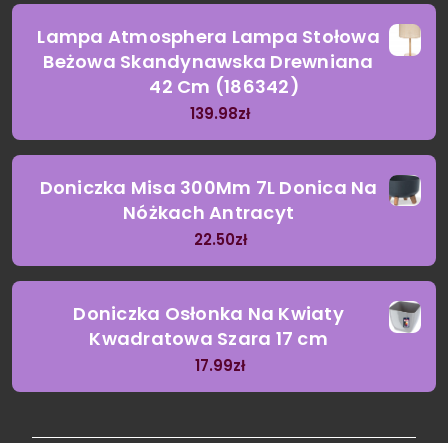
Lampa Atmosphera Lampa Stołowa
Beżowa Skandynawska Drewniana
42 Cm (186342)
139.98
zł
Doniczka Misa 300Mm 7L Donica Na
Nóżkach Antracyt
22.50
zł
Doniczka Osłonka Na Kwiaty
Kwadratowa Szara 17 cm
17.99
zł