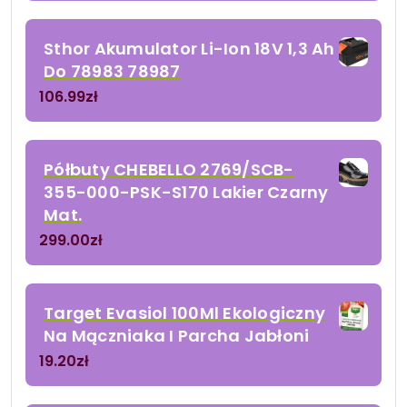
Sthor Akumulator Li-Ion 18V 1,3 Ah
Do 78983 78987
106.99
zł
Półbuty CHEBELLO 2769/SCB-
355-000-PSK-S170 Lakier Czarny
Mat.
299.00
zł
Target Evasiol 100Ml Ekologiczny
Na Mączniaka I Parcha Jabłoni
19.20
zł