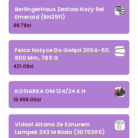
BerlingerHaus Zestaw Noży 6el
Emerald (BH2511)
99.78
zł
Felco Nożyce Do Gałęzi 200A-60,
600 Mm, 785 G
421.08
zł
KOSIARKA OM 124/24 K H
16 999.00
zł
Vidaxl Altana Ze Sznurem
Lampek 3X3 M Biała (3070305)