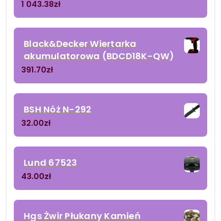
1 043.38
zł
Black&Decker Wiertarka
akumulatorowa (BDCD18K-QW)
391.70
zł
BSH Nóż N-292
32.00
zł
Lund 67523
43.00
zł
Hgs Żwir Płukany Kamień