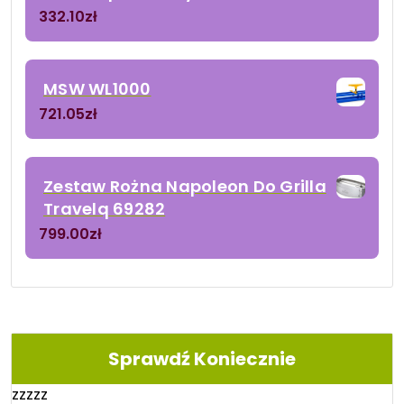
332.10
zł
MSW WL1000
721.05
zł
Zestaw Rożna Napoleon Do Grilla
Travelq 69282
799.00
zł
Sprawdź Koniecznie
zzzzz