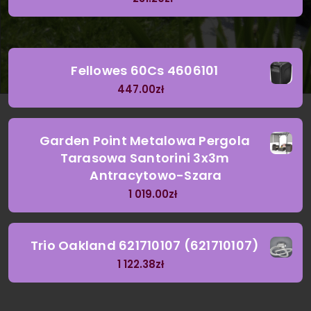
Fellowes 60Cs 4606101
447.00
zł
Garden Point Metalowa Pergola
Tarasowa Santorini 3x3m
Antracytowo-Szara
1 019.00
zł
Trio Oakland 621710107 (621710107)
1 122.38
zł