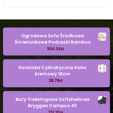
Ogrodowa Sofa Środkowa
Śmietankowe Poduszki Bambus
504.34
zł
Doniczka Cylindryczna Kolor
Kremowy 16cm
38.79
zł
Buty Trekkingowe Softshellowe
Bryggen Campus 40
231.20
zł