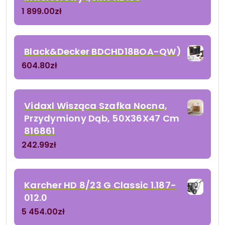
1 899.00
zł
Black&Decker BDCHD18BOA-QW)
604.80
zł
Vidaxl Wisząca Szafka Nocna,
Przydymiony Dąb, 50X36X47 Cm
816861
242.99
zł
Karcher HD 8/23 G Classic 1.187-
012.0
5 454.00
zł