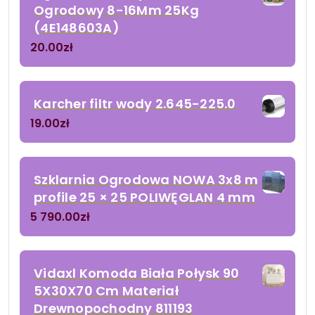
Ogrodowy 8-16Mm 25Kg
(4E148603A)
20.00
zł
Karcher filtr wody 2.645-225.0
19.00
zł
Szklarnia Ogrodowa NOWA 3x8 m
profile 25 × 25 POLIWĘGLAN 4 mm
5 790.00
zł
Vidaxl Komoda Biała Połysk 90
5X30X70 Cm Materiał
Drewnopochodny 811193